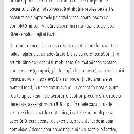
brusc și pot chiar să dispară complet, ceea ce permite
pacientului să-și îndeplinească atribuțiile profesionale. Pe
măsură ce simptomele psihozei cresc, apare insomnia
completă, împotriva căreia apar mai întâi iluzii vizuale, apoi
diverse halucinații și iluzii.
Delirium tremens se caracterizează printr-o predominanță a
halucinațiilor vizuale adevărate. Ele se caracterizează printr-o
multitudine de imagini și mobilitate. Cel mai adesea acestea
sunt insecte (gangăci, gândaci, gândaci, muște) și animale mici
(pisici, șobolani, șoareci). Mai rar, pacienții văd animale și
oameni mari, în unele cazuri având un aspect fantastic. Sunt
foarte tipice viziuni ale șerpilor, diavolilor, precum și ale rudelor
decedate, așa-zișii morți rătăcitori. În unele cazuri, iluziile
vizuale și halucinațiile sunt unice, în altele sunt multiple și
asemănătoare scenei, de exemplu. pacientul vede imagini
complexe. Adesea apar halucinații auditive, tactile, olfactive,