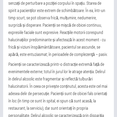
senzații de perturbare a poziției corpului în spațiu. Starea de
spirit a pacienților este extrem de schimbătoare. În ea, într-un
timp scurt, se pot observa frică, mulțumire, nedumerire,
surpriză și disperare. Pacienții se mișcă de obicei continuu,
expresiile faciale sunt expresive. Reacțiile motorii corespund
halucinațiilor predominante și afectează în acest moment - cu
frică și viziuni înspăimântătoare, pacientul se ascunde, se
apără, este entuziasmat; în perioadele de complezenţă – pasiv.
Pacienții se caracterizează printr-o distracție extremă față de
evenimentele externe; totul în jurul lor le atrage atenția. Delirul
în delirul alcoolic este fragmentar și reflectă tulburări
halucinatorii. În ceea ce privește conținutul, acesta este cel mai
adesea delir de persecuție. Pacienții sunt de obicei fals orientați
în loc (în timp ce sunt în spital, ei spun că sunt acasă, la
restaurant, la serviciu), dar sunt orientați în propria
personalitate. Delirul alcoolic se caracterizează prin dispariția