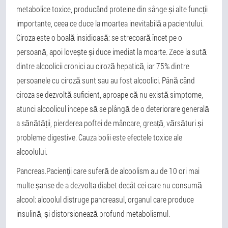
metabolice toxice, producând proteine din sânge și alte funcții
importante, ceea ce duce la moartea inevitabilă a pacientului.
Ciroza este o boală insidioasă: se strecoară încet pe o
persoană, apoi lovește și duce imediat la moarte. Zece la sută
dintre alcoolicii cronici au ciroză hepatică, iar 75% dintre
persoanele cu ciroză sunt sau au fost alcoolici. Până când
ciroza se dezvoltă suficient, aproape că nu există simptome,
atunci alcoolicul începe să se plângă de o deteriorare generală
a sănătății, pierderea poftei de mâncare, greață, vărsături și
probleme digestive. Cauza bolii este efectele toxice ale
alcoolului.
Pancreas.
Pacienții care suferă de alcoolism au de 10 ori mai
multe șanse de a dezvolta diabet decât cei care nu consumă
alcool: alcoolul distruge pancreasul, organul care produce
insulină, și distorsionează profund metabolismul.