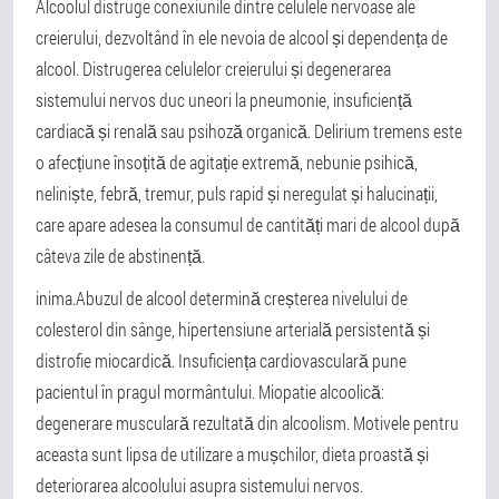
Alcoolul distruge conexiunile dintre celulele nervoase ale
creierului, dezvoltând în ele nevoia de alcool și dependența de
alcool. Distrugerea celulelor creierului și degenerarea
sistemului nervos duc uneori la pneumonie, insuficiență
cardiacă și renală sau psihoză organică. Delirium tremens este
o afecțiune însoțită de agitație extremă, nebunie psihică,
neliniște, febră, tremur, puls rapid și neregulat și halucinații,
care apare adesea la consumul de cantități mari de alcool după
câteva zile de abstinență.
inima.
Abuzul de alcool determină creșterea nivelului de
colesterol din sânge, hipertensiune arterială persistentă și
distrofie miocardică. Insuficiența cardiovasculară pune
pacientul în pragul mormântului. Miopatie alcoolică:
degenerare musculară rezultată din alcoolism. Motivele pentru
aceasta sunt lipsa de utilizare a mușchilor, dieta proastă și
deteriorarea alcoolului asupra sistemului nervos.