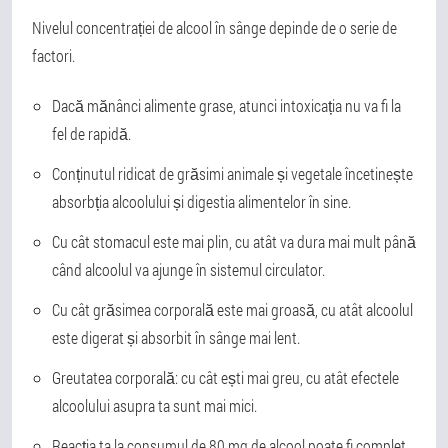
Nivelul concentrației de alcool în sânge depinde de o serie de
factori.
Dacă mănânci alimente grase, atunci intoxicația nu va fi la
fel de rapidă.
Conținutul ridicat de grăsimi animale și vegetale încetinește
absorbția alcoolului și digestia alimentelor în sine.
Cu cât stomacul este mai plin, cu atât va dura mai mult până
când alcoolul va ajunge în sistemul circulator.
Cu cât grăsimea corporală este mai groasă, cu atât alcoolul
este digerat și absorbit în sânge mai lent.
Greutatea corporală: cu cât ești mai greu, cu atât efectele
alcoolului asupra ta sunt mai mici.
Reacția ta la consumul de 80 mg de alcool poate fi complet