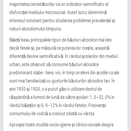
majoritatea cercetătorilor ca un indicator semnificativ al
disfuncției mediului microsocial. Acest lucru determină
interesul constant pentru studierea problemei prevalenței și
naturii alcoolismului timpuriu.
Băieții beau principalele tipuri de băuturi alcoolice mai des
decât fetele și, pe măsură ce puterea lor crește, această
diferență devine semnificativă. În rândul școlarilor din mediul
urban, este obișnuit să consume băuturi alcoolice
predominant slabe - bere, vin, în timp ce elevii din școlile rurale
sunt mai familiarizați cu gusturile băuturilor alcoolice tari. În
anii 1920 și 1920, s-a putut găsi o utilizare destul de
răspândită a luminii de lună de către școlari: 1, 0–32, 0% în
rândul băieților și 0, 9–12% în rândul fetelor. Frecvența
consumului de vodcă a crescut odată cu vârsta.
Aproape toate studiile socio-igiene și clinico-sociale despre