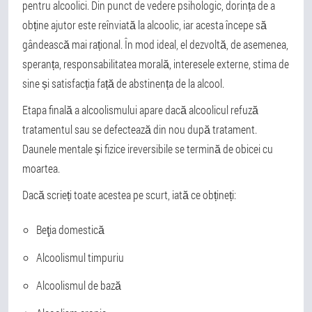
pentru alcoolici. Din punct de vedere psihologic, dorința de a
obține ajutor este reînviată la alcoolic, iar acesta începe să
gândească mai rațional. În mod ideal, el dezvoltă, de asemenea,
speranța, responsabilitatea morală, interesele externe, stima de
sine și satisfacția față de abstinența de la alcool.
Etapa finală a alcoolismului apare dacă alcoolicul refuză
tratamentul sau se defectează din nou după tratament.
Daunele mentale și fizice ireversibile se termină de obicei cu
moartea.
Dacă scrieți toate acestea pe scurt, iată ce obțineți:
Beţia domestică
Alcoolismul timpuriu
Alcoolismul de bază