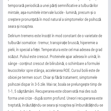
temporară periodică a unei părți semnificative a tulburărilor
mintale, așa-numitele intervale lucide - lumină, precum și o
creștere pronunțată în mod natural a simptomelor de psihoză
seara și noaptea.
Delirium tremens este însoțit în mod constant de o varietate de
tulburări somatice - tremur, transpirație bruscă, hiperemie a
pielii, în special a feței. Temperatura este cel mai adesea de grad
scăzut. Pulsul este crescut. Proteinele apar adesea în urină; în
sânge - conținut crescut de bilirubină, o schimbare a formulei
leucocitelor spre stânga, accelerarea ROE. Cursul bolii este de
obicei pe termen scurt. Chiar și fără tratament, simptomele
psihozei dispar în 3-5 zile. Mai rar, boala se prelungește timp de
1-1, 5 săptămâni. Recuperarea este observată mai des sub
forma unei crize - după somn profund. Uneori recuperarea este
treptată, înrăutățindu-se seara și noaptea și îmbunătățindu-se