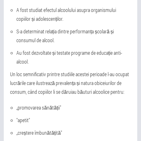
A fost studiat efectul alcoolului asupra organismului
copiilor și adolescenților.
S-a determinat relația dintre performanța școlară și
consumul de alcool.
Au fost dezvoltate și testate programe de educație anti-
alcool.
Un loc semnificativ printre studiile acestei perioade l-au ocupat
lucrările care ilustrează prevalența și natura obiceiurilor de
consum, când copiilor li se dăruiau băuturi alcoolice pentru:
„promovarea sănătății"
"apetit"
„creștere îmbunătățită"