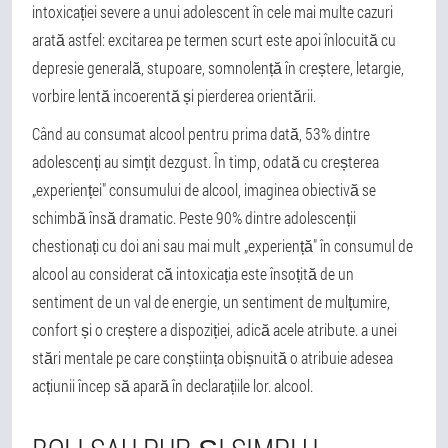
intoxicației severe a unui adolescent în cele mai multe cazuri
arată astfel: excitarea pe termen scurt este apoi înlocuită cu
depresie generală, stupoare, somnolență în creștere, letargie,
vorbire lentă incoerentă și pierderea orientării.
Când au consumat alcool pentru prima dată, 53% dintre
adolescenți au simțit dezgust. În timp, odată cu creșterea
„experienței" consumului de alcool, imaginea obiectivă se
schimbă însă dramatic. Peste 90% dintre adolescenții
chestionați cu doi ani sau mai mult „experiență" în consumul de
alcool au considerat că intoxicația este însoțită de un
sentiment de un val de energie, un sentiment de mulțumire,
confort și o creștere a dispoziției, adică acele atribute. a unei
stări mentale pe care conștiința obișnuită o atribuie adesea
acțiunii încep să apară în declarațiile lor. alcool.