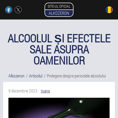
SITE-UL OFICIAL
ALKOZERON
ALCOOLUL ȘI EFECTELE
SALE ASUPRA
OAMENILOR
Alkozeron
Articolul
Prelegere despre pericolele alcoolului
9 decembrie 2023
Ioana