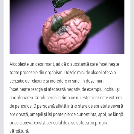
Alcool
este un deprimant, adică o substanță care încetinește
toate procesele din organism. Dozele mici de alcool oferă o
senzație de relaxare și încredere în sine. În doze mari,
încetinește reacția și afectează negativ, de exemplu, ochiul și
coordonarea. Conducerea în timp ce nu este treaz este extrem
de periculos. O persoană aflată într-o stare de ebrietate severă
are greață, amețeli și își poate pierde cunoștința, apoi, pe lângă
orice altceva, există pericolul de a se sufoca cu propria
vărsătură.