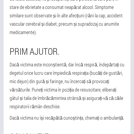
stare de ebrietate a consumat neapărat alcool. Simptome
similare sunt observate și în alte afecțiuni (răni la cap, accident
vascular cerebral și diabet, precum și supradozaj cu anumite
medicamente).
PRIM AJUTOR.
Dacă victima este inconștientă, dar încă respiră, îndepărtați cu
degetul orice lucru care împiedică respirația (bucăți de gustări,
mic dejun) din gură și faringe, nu încercați să provocați
vărsăturile. Puneți victima în poziția de resuscitare, eliberați
gâtul și talia de îmbrăcămintea strânsă și asigurați-vă că căile
respiratorii rămân deschise.
Dacă victima nu își recăpătă cunoștința, chemați o ambulanță.