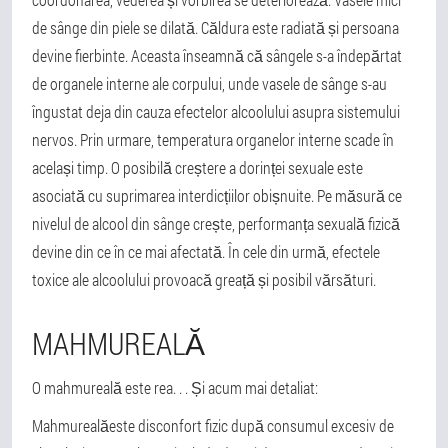
de sânge din piele se dilată. Căldura este radiată și persoana
devine fierbinte. Aceasta înseamnă că sângele s-a îndepărtat
de organele interne ale corpului, unde vasele de sânge s-au
îngustat deja din cauza efectelor alcoolului asupra sistemului
nervos. Prin urmare, temperatura organelor interne scade în
același timp. O posibilă creștere a dorinței sexuale este
asociată cu suprimarea interdicțiilor obișnuite. Pe măsură ce
nivelul de alcool din sânge crește, performanța sexuală fizică
devine din ce în ce mai afectată. În cele din urmă, efectele
toxice ale alcoolului provoacă greață și posibil vărsături.
MAHMUREALĂ
O mahmureală este rea. . . Și acum mai detaliat:
Mahmureală
este disconfort fizic după consumul excesiv de