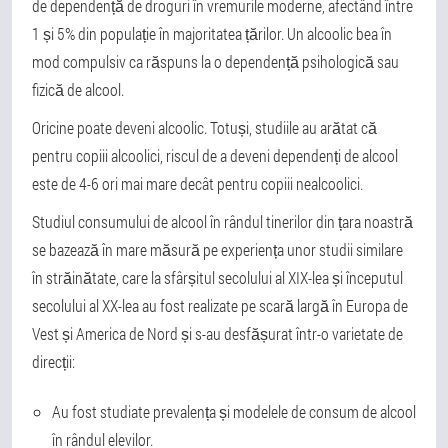
de dependență de droguri în vremurile moderne, afectând între
1 și 5% din populație în majoritatea țărilor. Un alcoolic bea în
mod compulsiv ca răspuns la o dependență psihologică sau
fizică de alcool.
Oricine poate deveni alcoolic. Totuși, studiile au arătat că
pentru copiii alcoolici, riscul de a deveni dependenți de alcool
este de 4-6 ori mai mare decât pentru copiii nealcoolici.
Studiul consumului de alcool în rândul tinerilor din țara noastră
se bazează în mare măsură pe experiența unor studii similare
în străinătate, care la sfârșitul secolului al XIX-lea și începutul
secolului al XX-lea au fost realizate pe scară largă în Europa de
Vest și America de Nord și s-au desfășurat într-o varietate de
direcții:
Au fost studiate prevalența și modelele de consum de alcool
în rândul elevilor.