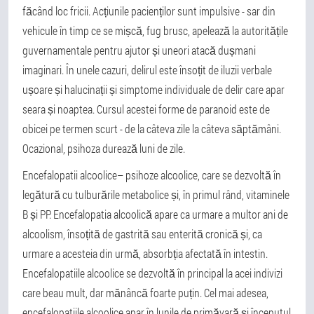
făcând loc fricii. Acțiunile pacienților sunt impulsive - sar din
vehicule în timp ce se mișcă, fug brusc, apelează la autoritățile
guvernamentale pentru ajutor și uneori atacă dușmani
imaginari. În unele cazuri, delirul este însoțit de iluzii verbale
ușoare și halucinații și simptome individuale de delir care apar
seara și noaptea. Cursul acestei forme de paranoid este de
obicei pe termen scurt - de la câteva zile la câteva săptămâni.
Ocazional, psihoza durează luni de zile.
Encefalopatii alcoolice
– psihoze alcoolice, care se dezvoltă în
legătură cu tulburările metabolice și, în primul rând, vitaminele
B și PP. Encefalopatia alcoolică apare ca urmare a multor ani de
alcoolism, însoțită de gastrită sau enterită cronică și, ca
urmare a acesteia din urmă, absorbția afectată în intestin.
Encefalopatiile alcoolice se dezvoltă în principal la acei indivizi
care beau mult, dar mănâncă foarte puțin. Cel mai adesea,
encefalopatiile alcoolice apar în lunile de primăvară și începutul