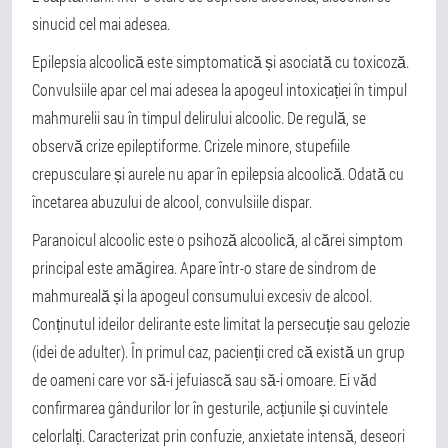
sinucid cel mai adesea.
Epilepsia alcoolică este simptomatică și asociată cu toxicoză.
Convulsiile apar cel mai adesea la apogeul intoxicației în timpul
mahmurelii sau în timpul delirului alcoolic. De regulă, se
observă crize epileptiforme. Crizele minore, stupefiile
crepusculare și aurele nu apar în epilepsia alcoolică. Odată cu
încetarea abuzului de alcool, convulsiile dispar.
Paranoicul alcoolic este o psihoză alcoolică, al cărei simptom
principal este amăgirea. Apare într-o stare de sindrom de
mahmureală și la apogeul consumului excesiv de alcool.
Conținutul ideilor delirante este limitat la persecuție sau gelozie
(idei de adulter). În primul caz, pacienții cred că există un grup
de oameni care vor să-i jefuiască sau să-i omoare. Ei văd
confirmarea gândurilor lor în gesturile, acțiunile și cuvintele
celorlalți. Caracterizat prin confuzie, anxietate intensă, deseori