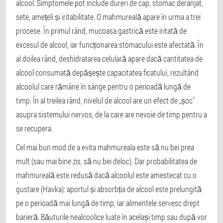
alcool. Simptomele pot include dureri de cap, stomac deranjat,
sete, amețeli și iritabilitate. O mahmureală apare în urma a trei
procese. În primul rând, mucoasa gastrică este iritată de
excesul de alcool, iar funcționarea stomacului este afectată. În
al doilea rând, deshidratarea celulară apare dacă cantitatea de
alcool consumată depășește capacitatea ficatului, rezultând
alcoolul care rămâne în sânge pentru o perioadă lungă de
timp. În al treilea rând, nivelul de alcool are un efect de „șoc"
asupra sistemului nervos, de la care are nevoie de timp pentru a
se recupera.
Cel mai bun mod de a evita mahmureala este să nu bei prea
mult (sau mai bine zis, să nu bei deloc). Dar probabilitatea de
mahmureală este redusă dacă alcoolul este amestecat cu o
gustare (Havka): aportul și absorbția de alcool este prelungită
pe o perioadă mai lungă de timp, iar alimentele servesc drept
barieră. Băuturile nealcoolice luate în același timp sau după vor