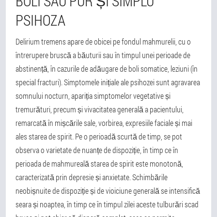
BOLI SAU PUR ȘI SIMPLU
PSIHOZA
Delirium tremens apare de obicei pe fondul mahmurelii, cu o
întrerupere bruscă a băuturii sau în timpul unei perioade de
abstinență, în cazurile de adăugare de boli somatice, leziuni (în
special fracturi). Simptomele inițiale ale psihozei sunt agravarea
somnului nocturn, apariția simptomelor vegetative și
tremurături, precum și vivacitatea generală a pacientului,
remarcată în mișcările sale, vorbirea, expresiile faciale și mai
ales starea de spirit. Pe o perioadă scurtă de timp, se pot
observa o varietate de nuanțe de dispoziție, în timp ce în
perioada de mahmureală starea de spirit este monotonă,
caracterizată prin depresie și anxietate. Schimbările
neobișnuite de dispoziție și de vioiciune generală se intensifică
seara și noaptea, în timp ce în timpul zilei aceste tulburări scad