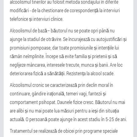
alcoolismul tinerilor au folosit metoda sondajului în diferite
modificări - de la chestionare de corespondență la interviuri
telefonice și interviuri clinice.
Alcoolismul de bază
– băutorul nu se poate opri până nu
ajunge la stadiul de otrăvire. Se încurajează cu autojustificări și
promisiuni pompoase, dar toate promisiunile și intențiile lui
rămân neîmplinite. Începe să evite familia și prietenii și să
neglijeze mâncarea, interesele trecute, munca și banii. Are loc
deteriorarea fizică a sănătății. Rezistența la alcool scade.
Alcoolismul cronic se caracterizează prin declin moral în
continuare, gândire irațională, temeri vagi, fantezii și
comportament psihopat. Daunele fizice cresc. Băutorul nu mai
are alibi și nu mai poate lua măsuri pentru a ieși din situația
actuală. O persoană poate ajunge în acest stadiu în 5-25 de ani.
Tratamentul se realizează de obicei prin programe speciale