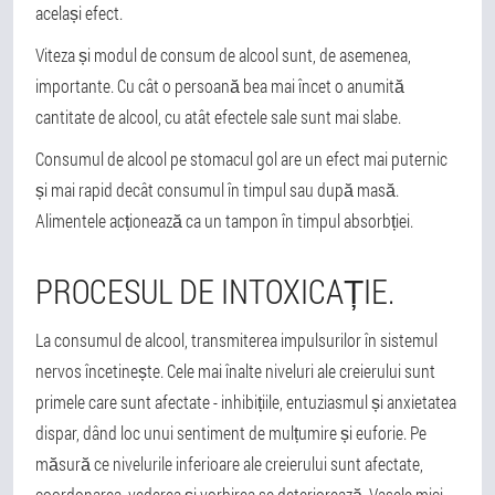
același efect.
Viteza și modul de consum de alcool sunt, de asemenea,
importante. Cu cât o persoană bea mai încet o anumită
cantitate de alcool, cu atât efectele sale sunt mai slabe.
Consumul de alcool pe stomacul gol are un efect mai puternic
și mai rapid decât consumul în timpul sau după masă.
Alimentele acționează ca un tampon în timpul absorbției.
PROCESUL DE INTOXICAȚIE.
La consumul de alcool, transmiterea impulsurilor în sistemul
nervos încetinește. Cele mai înalte niveluri ale creierului sunt
primele care sunt afectate - inhibițiile, entuziasmul și anxietatea
dispar, dând loc unui sentiment de mulțumire și euforie. Pe
măsură ce nivelurile inferioare ale creierului sunt afectate,
coordonarea, vederea și vorbirea se deteriorează. Vasele mici