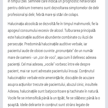
în timpul zilei. Semnele care indică un prognostic nefavorabil
pentru delirium tremens sunt dezvoltarea simptomelor de delir
profesional și delir, febră mare și stări de colaps.
Halucinația alcoolică se dezvoltă fie în timpul mahmurelii, fie la
apogeul consumului excesiv de alcool. Tulburarea principală
este halucinațiile auditive abundente combinate cu iluzii de
persecuție. Predomină halucinațiile auditive verbale, iar
pacientul aude de obicei cuvinte „pronunțate" de un număr
mare de oameni - un „cor de voci", așa cum îl definesc adesea
pacienții. Cel mai adesea, „vocile" vorbesc între ele despre
pacient, mai rar sunt adresate pacientului însuși. Conținutul
halucinațiilor verbale este amenințările, discuțiile de acuzare
asupra acțiunilor trecute ale pacientului, abuzul cinic, insultele.
Adesea, halucinațiile sunt batjocoritoare și tachinate în natură.
Vocile fie se intensifică până la un țipăt, fie se slăbesc până la o
șoaptă. Ideile delirante în conținut sunt strâns legate de