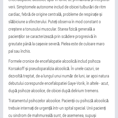
verii. Simptomele autonome includ de obicei tulburări de ritm
cardiac, febră de origine centrală, probleme de respirație și
slăbiciune a sfincterului. Puteți observa în mod constant o
creștere a tonusului muscular. Starea fizică generală a
pacienților se caracterizează prin scădere progresivă în
greutate până la cașexie severă. Pielea este de culoare maro
pal sau închis.
Formele cronice de encefalopatie alcoolică includ psihoza
Korsakoff și pseudoparalizia alcoolică. În unele cazuri, se
dezvoltă treptat, de-a lungul unui număr de luni, iar apoi natura
debutului corespunde encefalopatiei Gaye-Vorik, în altele - acut,
după psihoze alcoolice, de obicei după delirium tremens.
Tratamentul psihozelor alcoolice. Pacienții cu psihoză alcoolică
trebuie internați de urgență într-un spital special. Unii pacienți
cu sindrom de mahmureală sunt, de asemenea, supuși