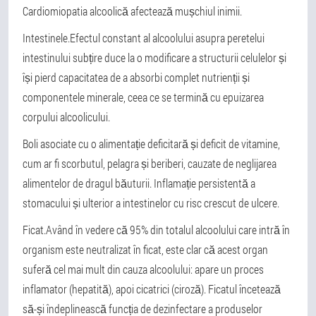
Cardiomiopatia alcoolică afectează mușchiul inimii.
Intestinele.
Efectul constant al alcoolului asupra peretelui
intestinului subțire duce la o modificare a structurii celulelor și
își pierd capacitatea de a absorbi complet nutrienții și
componentele minerale, ceea ce se termină cu epuizarea
corpului alcoolicului.
Boli asociate cu o alimentație deficitară și deficit de vitamine
,
cum ar fi scorbutul, pelagra și beriberi, cauzate de neglijarea
alimentelor de dragul băuturii. Inflamație persistentă a
stomacului și ulterior a intestinelor cu risc crescut de ulcere.
Ficat.
Având în vedere că 95% din totalul alcoolului care intră în
organism este neutralizat în ficat, este clar că acest organ
suferă cel mai mult din cauza alcoolului: apare un proces
inflamator (hepatită), apoi cicatrici (ciroză). Ficatul încetează
să-și îndeplinească funcția de dezinfectare a produselor