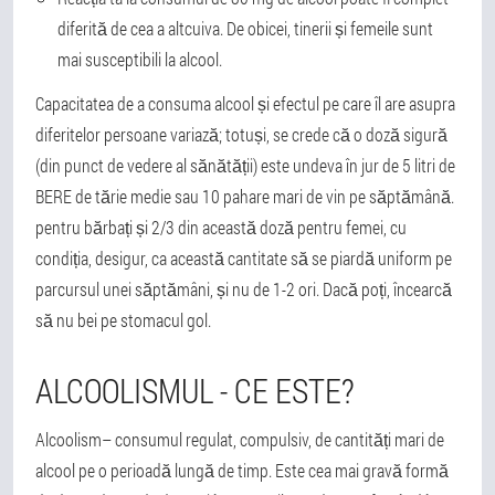
diferită de cea a altcuiva. De obicei, tinerii și femeile sunt
mai susceptibili la alcool.
Capacitatea de a consuma alcool și efectul pe care îl are asupra
diferitelor persoane variază; totuși, se crede că o doză sigură
(din punct de vedere al sănătății) este undeva în jur de 5 litri de
BERE de tărie medie sau 10 pahare mari de vin pe săptămână.
pentru bărbați și 2/3 din această doză pentru femei, cu
condiția, desigur, ca această cantitate să se piardă uniform pe
parcursul unei săptămâni, și nu de 1-2 ori. Dacă poți, încearcă
să nu bei pe stomacul gol.
ALCOOLISMUL - CE ESTE?
Alcoolism
– consumul regulat, compulsiv, de cantități mari de
alcool pe o perioadă lungă de timp. Este cea mai gravă formă