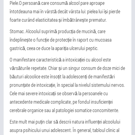
Piele.
O persoană care consumă alcool pare aproape
întotdeauna mai în vârstă decât vârsta lui: pielea lui își pierde
foarte curând elasticitatea și îmbătrânește prematur.
Stomac
. Alcoolul suprimă producția de mucină, care
îndeplinește o funcție de protecție în raport cu mucoasa
gastrică, ceea ce duce la apariția ulcerului peptic.
O manifestare caracteristică a intoxicației cu alcool este
vărsăturile repetate. Chiar și un singur consum de doze mici de
băuturi alcoolice este însoțit la adolescenți de manifestări
pronunțate de intoxicație, în special la nivelul sistemului nervos.
Cele mai severe intoxicații se observă la persoanele cu
antecedente medicale complicate, pe fondul insuficienței
cerebrale organice sau al patologiei somatice concomitente.
Este mult mai puțin clar să descrii natura influenței alcoolului
asupra psihicului unui adolescent. În general, tabloul clinic al