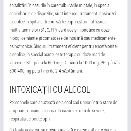
spitalizării în cazurile în care tulburările mintale, în special
schimbările de dispoziție, sunt intense. Tratamentul psihozei
alcoolice în spital ar trebui să fie cuprinzător - utilizarea
multivitaminelor (B1, C, PP), cardiace și hipnotice cu doze
hipoglicemiante și comatoase de insulină sau medicamente
psihotronice. Singurul tratament eficient pentru encefalonitei
alcoolice, în special acute, este terapia cu doze mari de
vitamine: B1 - până la 600 mg, C - până la 1000 mg, PP - până la
300-400 mg pe zi timp de 2-4 săptămâni.
INTOXICAȚII CU ALCOOL.
Persoanele care abuzează de alcool cad uneori într-o stare de
stupoare, ducând la comă. În cazuri extrem de severe,
respirația se poate opri.
Cu toate acestea, nu presupuneți că o persoană care pare în