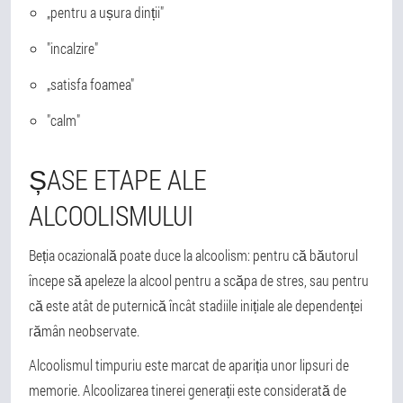
„pentru a ușura dinții"
"incalzire"
„satisfa foamea"
"calm"
ȘASE ETAPE ALE
ALCOOLISMULUI
Beția ocazională poate duce la alcoolism: pentru că băutorul
începe să apeleze la alcool pentru a scăpa de stres, sau pentru
că este atât de puternică încât stadiile inițiale ale dependenței
rămân neobservate.
Alcoolismul timpuriu este marcat de apariția unor lipsuri de
memorie. Alcoolizarea tinerei generații este considerată de