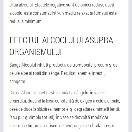
dilua alcoolul. Efectele negative sunt de obicei reduse dacă
alcoolul este consumat într-un mediu relaxat și fumatul este
redus la minimum.
EFECTUL ALCOOLULUI ASUPRA
ORGANISMULUI
Sânge.
Alcoolul inhibă producția de trombocite, precum și de
celule albe și roșii din sânge. Rezultat: anemie, infectii,
sangerari
Creier
. Alcoolul încetinește circulația sângelui în vasele
creierului, ducând la lipsa constantă de oxigen a celulelor sale,
ceea ce duce la slăbirea memoriei și degradarea mintală lentă
(sau pur și simplu totuși). În vase se dezvoltă modificări
sclerotice timpurii, iar riscul de hemoragie cerebrală crește.