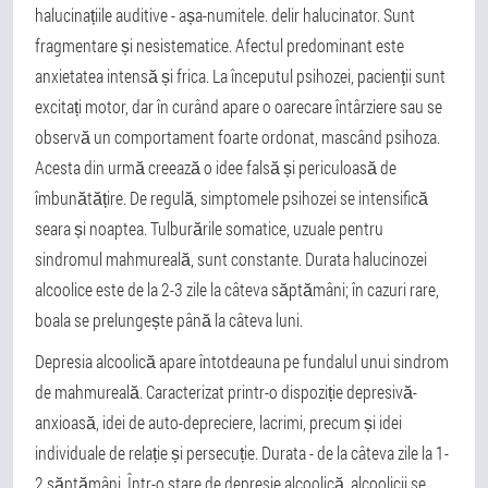
halucinațiile auditive - așa-numitele. delir halucinator. Sunt
fragmentare și nesistematice. Afectul predominant este
anxietatea intensă și frica. La începutul psihozei, pacienții sunt
excitați motor, dar în curând apare o oarecare întârziere sau se
observă un comportament foarte ordonat, mascând psihoza.
Acesta din urmă creează o idee falsă și periculoasă de
îmbunătățire. De regulă, simptomele psihozei se intensifică
seara și noaptea. Tulburările somatice, uzuale pentru
sindromul mahmureală, sunt constante. Durata halucinozei
alcoolice este de la 2-3 zile la câteva săptămâni; în cazuri rare,
boala se prelungește până la câteva luni.
Depresia alcoolică apare întotdeauna pe fundalul unui sindrom
de mahmureală. Caracterizat printr-o dispoziție depresivă-
anxioasă, idei de auto-depreciere, lacrimi, precum și idei
individuale de relație și persecuție. Durata - de la câteva zile la 1-
2 săptămâni. Într-o stare de depresie alcoolică, alcoolicii se