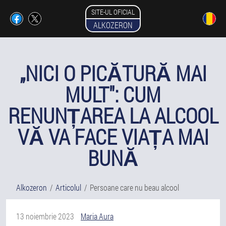
SITE-UL OFICIAL
ALKOZERON
„NICI O PICĂTURĂ MAI
MULT": CUM
RENUNȚAREA LA ALCOOL
VĂ VA FACE VIAȚA MAI
BUNĂ
Alkozeron
Articolul
Persoane care nu beau alcool
13 noiembrie 2023
Maria Aura