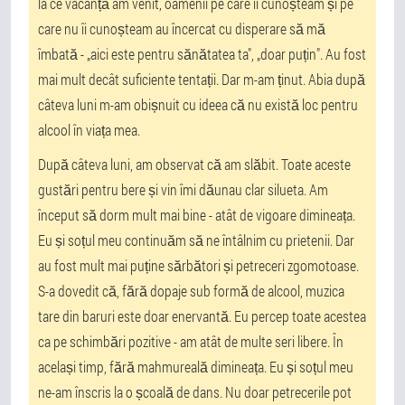
la ce vacanță am venit, oamenii pe care îi cunoșteam și pe
care nu îi cunoșteam au încercat cu disperare să mă
îmbată - „aici este pentru sănătatea ta", „doar puțin". Au fost
mai mult decât suficiente tentații. Dar m-am ținut. Abia după
câteva luni m-am obișnuit cu ideea că nu există loc pentru
alcool în viața mea.
După câteva luni, am observat că am slăbit. Toate aceste
gustări pentru bere și vin îmi dăunau clar silueta. Am
început să dorm mult mai bine - atât de vigoare dimineața.
Eu și soțul meu continuăm să ne întâlnim cu prietenii. Dar
au fost mult mai puține sărbători și petreceri zgomotoase.
S-a dovedit că, fără dopaje sub formă de alcool, muzica
tare din baruri este doar enervantă. Eu percep toate acestea
ca pe schimbări pozitive - am atât de multe seri libere. În
același timp, fără mahmureală dimineața. Eu și soțul meu
ne-am înscris la o școală de dans. Nu doar petrecerile pot