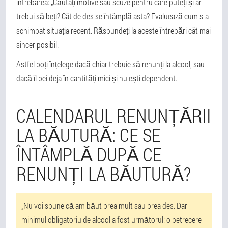
întrebarea: „Căutați motive sau scuze pentru care puteți și ar
trebui să beți? Cât de des se întâmplă asta? Evaluează cum s-a
schimbat situația recent. Răspundeți la aceste întrebări cât mai
sincer posibil.
Astfel poți înțelege dacă chiar trebuie să renunți la alcool, sau
dacă îl bei deja în cantități mici și nu ești dependent.
CALENDARUL RENUNȚĂRII
LA BĂUTURĂ: CE SE
ÎNTÂMPLĂ DUPĂ CE
RENUNȚI LA BĂUTURĂ?
„Nu voi spune că am băut prea mult sau prea des. Dar
minimul obligatoriu de alcool a fost următorul: o petrecere