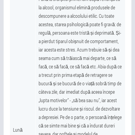
la alcool, organismul elimină produsele de
descompunere a alcoolului etilic. Cu toate
acestea, starea psihologică poate fi gravă: de
regulă, persoana este tristă și deprimată. Și-
a pierdut tiparul obișnuit de comportament,
iar acesta este stres. Acum trebuie să-și dea
seama cum să trăiască mai departe, ce să
facă, ce să facă, ce să facă etc. Abia după ce
a trecut prin prima etapă de retragere se
bucură și se bucură de o viață sobră timp de
câteva zile, dar imediat după aceea începe
„lupta motivelor" - „să bea sau nu", iar acest
lucru duce la tensiune și riscul. de dezvoltare
a depresiei. Pe de o parte, o persoană înțelege
că se simte mai bine și că a îndurat dureri
Lună
severe, dar poftele și modelul de