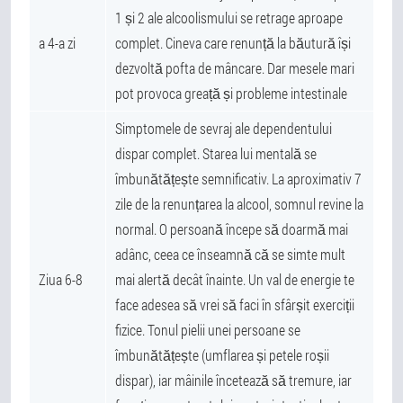
1 și 2 ale alcoolismului se retrage aproape
a 4-a zi
complet. Cineva care renunță la băutură își
dezvoltă pofta de mâncare. Dar mesele mari
pot provoca greață și probleme intestinale
Simptomele de sevraj ale dependentului
dispar complet. Starea lui mentală se
îmbunătățește semnificativ. La aproximativ 7
zile de la renunțarea la alcool, somnul revine la
normal. O persoană începe să doarmă mai
adânc, ceea ce înseamnă că se simte mult
Ziua 6-8
mai alertă decât înainte. Un val de energie te
face adesea să vrei să faci în sfârșit exerciții
fizice. Tonul pielii unei persoane se
îmbunătățește (umflarea și petele roșii
dispar), iar mâinile încetează să tremure, iar