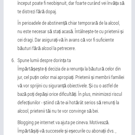
început poate fi neobișnuit, dar foarte curând vei învăța să
te distrezi fără dopaj.
În perioadele de abstinență chiar temporară de la alcool,
nu este necesar să stați acasă. Întâlnește-te cu prietenii și
cei dragi. Dar asigurați-vă în avans că vor fi suficiente
băuturi fără alcool la petrecere.
Spune lumii despre dorința ta
Împărtășește-ți decizia de a renunța la băutură celor din
jur, cel puțin celor mai apropiați. Prietenii și membrii familiei
vă vor sprijini cu siguranță obiectivele. Și cu o astfel de
bază poți depăși orice dificultăți. În plus, minimizezi riscul
defecțiunilor - știind că te-ai hotărât serios să renunți la
alcool, prietenii tăi nu te vor convinge să bei.
Blogging pe internet va ajuta pe cineva. Motivează.
Împărtășiți-vă succesele și eșecurile cu abonații dvs. ,