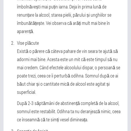
îmbolnăvești mai puțin iarna. Deja în prima lună de
renunțare la alcool, starea pielii, părului și unghiilor se
îmbunătățește. Vei observa că arăți mult mai bine în
aparență.
Vise plăcute
Există o părere că câteva pahare de vin seara te ajută să
adormi mai bine. Acesta este un mit că este timpul să nu
mai credem. Când efectele alcoolului dispar, o persoană se
poate trezi, ceea ce îi perturbă odihna. Somnul după ce ai
băut chiar și o cantitate mică de alcool este agitat și
superficial.
După 2-3 săptămâni de abstinență completă de la alcool,
somnul este restabilit. Odihna ta nu deranjează nimic, ceea
ce înseamnă că te simți vesel dimineața.