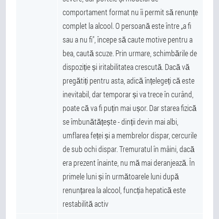
comportament format nu îi permit să renunțe
complet la alcool. O persoană este între „a fi
sau a nu fi", începe să caute motive pentru a
bea, caută scuze. Prin urmare, schimbările de
dispoziție și iritabilitatea crescută. Dacă vă
pregătiți pentru asta, adică înțelegeți că este
inevitabil, dar temporar și va trece în curând,
poate că va fi puțin mai ușor. Dar starea fizică
se îmbunătățește - dinții devin mai albi,
umflarea feței și a membrelor dispar, cercurile
de sub ochi dispar. Tremuratul în mâini, dacă
era prezent înainte, nu mă mai deranjează. În
primele luni și în următoarele luni după
renunțarea la alcool, funcția hepatică este
restabilită activ