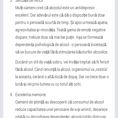
Senzație de fericit
Mulți oameni cred că alcoolul este un antidepresiv
excelent. Dar adevărul este că dă o dispoziție bună doar
pentru o perioadă scurtă de timp. Și apoi urmează apatia,
agresivitatea și vinovăția. Toată gama de emoții negative
dispare, trebuie doar să mai bei puțin. Așa se formează
dependența psihologică de alcool - o persoană încetează
să se bucure de viață fără stimularea băuturilor alcoolice.
Ducând un stil de viață sobru, vei învăța treptat să fii fericit
fără alcool. Când renunță la alcool, organismul va „rezista"
la aceasta, cerând o altă doză de dopaj. Dar va trece doar o
lună și vei privi lumea cu cu totul alți ochi.
Excelenta memorie
Oamenii de știință au descoperit că consumul de alcool
reduce capacitatea unei persoane de a-și aminti, deoarece
odată cu dezvoltarea dependenței, alcoolul etilic distruge