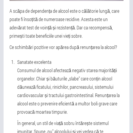
A scăpa de dependența de alcool este o călătorie lungă, care
poate fi însoțită de numeroase recidive. Acesta este un
adevărat test de voință și rezistență. Dar ca recompensă,
primești toate beneficiile unei vieți sobre.
Ce schimbări pozitive vor apărea după renunțarea la alcool?
Sanatate excelenta
Consumul de alcool afectează negativ starea majorității
organelor. Chiar și băuturile „slabe" care conțin alcool
dăunează ficatului, rinichilor, pancreasului, sistemului
cardiovascular și tractului gastrointestinal. Renunțarea la
alcool este o prevenire eficientă a multor boli grave care
provoacă moartea timpurie.
În general, un stil de viață sobru întărește sistemul
imunitar. Spune „nu" alcoolului și vei vedea că te