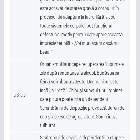
este agravat de starea gravă a corpului: în
procesul de adaptare la lucru fără alcool,
toate sistemele corpului pot funcționa
defectuos, motiv pentru care apare această
impresie teribilă - „Voi muri acum dacă nu
beau. "
Organismul își începe recuperarea în primele
zile după renunțarea la alcool. Bunăstarea
fizică se îmbunătățește. Dar psihicul este
încă „la limită". Chiar și sunetul unui robinet
a 3-a zi
care picura poate irita un dependent.
Schimbările de dispoziție provoacă dureri de
cap și accese de agresivitate. Somn încă
tulburat
Sindromul de sevraj la dependenții în etapele