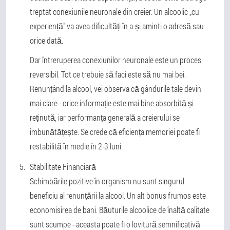
treptat conexiunile neuronale din creier. Un alcoolic „cu
experiență" va avea dificultăți în a-și aminti o adresă sau
orice dată.
Dar întreruperea conexiunilor neuronale este un proces
reversibil. Tot ce trebuie să faci este să nu mai bei.
Renunțând la alcool, vei observa că gândurile tale devin
mai clare - orice informație este mai bine absorbită și
reținută, iar performanța generală a creierului se
îmbunătățește. Se crede că eficiența memoriei poate fi
restabilită în medie în 2-3 luni.
Stabilitate Financiară
Schimbările pozitive în organism nu sunt singurul
beneficiu al renunțării la alcool. Un alt bonus frumos este
economisirea de bani. Băuturile alcoolice de înaltă calitate
sunt scumpe - aceasta poate fi o lovitură semnificativă