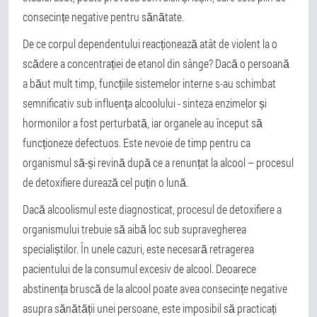
consecințe negative pentru sănătate.
De ce corpul dependentului reacționează atât de violent la o
scădere a concentrației de etanol din sânge? Dacă o persoană
a băut mult timp, funcțiile sistemelor interne s-au schimbat
semnificativ sub influența alcoolului - sinteza enzimelor și
hormonilor a fost perturbată, iar organele au început să
funcționeze defectuos. Este nevoie de timp pentru ca
organismul să-și revină după ce a renunțat la alcool – procesul
de detoxifiere durează cel puțin o lună.
Dacă alcoolismul este diagnosticat, procesul de detoxifiere a
organismului trebuie să aibă loc sub supravegherea
specialiștilor. În unele cazuri, este necesară retragerea
pacientului de la consumul excesiv de alcool. Deoarece
abstinența bruscă de la alcool poate avea consecințe negative
asupra sănătății unei persoane, este imposibil să practicați