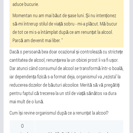
aduce bucurie.
Momentan nu am mai băut de șase luni. Și nu intenționez
să-mi întrerup stilul de viață sobru - mi-a plăcut. Mă bucur
de tot ce mi s-a întâmplat după ce am renunțat la alcool.
Parcă am devenit mai liber. "
Dacă o persoană bea doar ocazional și controlează cu strictețe
cantitatea de alcool, renunțarea la un obicei prost îi va fi ușor.
Dar atunci când consumul de alcool se transformă într-o boală,
iar dependența fizică s-a format deja, organismul va „rezista" la
reducerea dozelor de băuturi alcoolice. Merită să vă pregătiți
pentru faptul că trecerea la un stil de viață sănătos va dura
mai mult de o lună.
Cum își revine organismul după ce a renunțat la alcool?
O