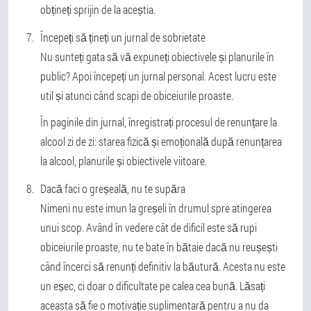
obțineți sprijin de la aceștia.
Începeți să țineți un jurnal de sobrietate
Nu sunteți gata să vă expuneți obiectivele și planurile în
public? Apoi începeți un jurnal personal. Acest lucru este
util și atunci când scapi de obiceiurile proaste.
În paginile din jurnal, înregistrați procesul de renunțare la
alcool zi de zi: starea fizică și emoțională după renunțarea
la alcool, planurile și obiectivele viitoare.
Dacă faci o greșeală, nu te supăra
Nimeni nu este imun la greșeli în drumul spre atingerea
unui scop. Având în vedere cât de dificil este să rupi
obiceiurile proaste, nu te bate în bătaie dacă nu reușești
când încerci să renunți definitiv la băutură. Acesta nu este
un eșec, ci doar o dificultate pe calea cea bună. Lăsați
aceasta să fie o motivație suplimentară pentru a nu da