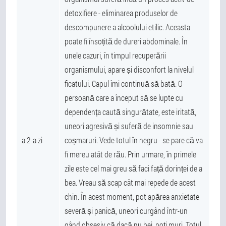
detoxifiere - eliminarea produselor de
descompunere a alcoolului etilic. Aceasta
poate fi însoțită de dureri abdominale. În
unele cazuri, în timpul recuperării
organismului, apare și disconfort la nivelul
ficatului. Capul îmi continuă să bată. O
persoană care a început să se lupte cu
dependența caută singurătate, este iritată,
uneori agresivă și suferă de insomnie sau
a 2-a zi
coșmaruri. Vede totul în negru - se pare că va
fi mereu atât de rău. Prin urmare, în primele
zile este cel mai greu să faci față dorinței de a
bea. Vreau să scap cât mai repede de acest
chin. În acest moment, pot apărea anxietate
severă și panică, uneori curgând într-un
gând obsesiv că dacă nu bei, poți muri. Totul