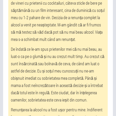
de vineri cu prietenii cu cocktailuri, câteva sticle de bere pe
săptămână cu un film interesant, cina de duminică cu soțul
meu cu 1-2 pahare de vin. Decizia de a renunța complet la
alcool a venit pe neașteptate. M-am gândit că ar fi frumos
să mă testez să văd dacă pot să nu mai beau alcool. Viața
mea s-a schimbat mult când am renunțat.
De îndată ce le-am spus prietenilor mei că nu mai beau, au
luat-o ca pe o glumă și nu au crezut mult timp. Au crezut că
sunt însărcinată sau bolnavă de ceva, de când am luat o
astfel de decizie. Eu și soțul meu cunoscuții nu ne-am
obișnuit imediat cu sobrietatea mea completă. Până și
mama a fost neîncrezătoare în această decizie și a întrebat
dacă totul este în regulă. Este ciudat, dar în înțelegerea
oamenilor, sobrietatea este ceva ieșit din comun.
Renunțarea la alcool nu a fost ușor pentru mine. Indiferent