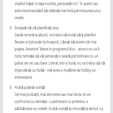
stadiul inițial, în așa-numita „perioadă roz". În acest caz,
este recomandabil să obțineți mai întâi permisiunea unui
medic.
Începeți să vă planificați ziua
Dacă renunți la alcool, va trebui să înveți să-ți planifici
fiecare zi (cel puțin la început). Lăsați să existe cât mai
puține „ferestre" libere în programul dvs. - atunci nu va fi
nicio tentație să vă petreceți o seară plictisitoare cu un
pahar de vin sau bere. Literal, într-o lună, nu va trebui să vă
împovărați cu forță - veți avea o mulțime de hobby-uri
interesante.
Arată puțină voință
Cel mai probabil, mai devreme sau mai târziu te vei
confrunta cu tentația - o petrecere cu prietenii, o
sărbătoare cu rudele. Arată voință și renunță la alcool. La