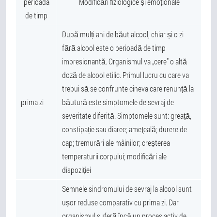
perioada
Modificări fiziologice și emoționale
de timp
După mulți ani de băut alcool, chiar și o zi
fără alcool este o perioadă de timp
impresionantă. Organismul va „cere" o altă
doză de alcool etilic. Primul lucru cu care va
trebui să se confrunte cineva care renunță la
prima zi
băutură este simptomele de sevraj de
severitate diferită. Simptomele sunt: greață,
constipație sau diaree; ameţeală; durere de
cap; tremurări ale mâinilor; creșterea
temperaturii corpului; modificări ale
dispoziției
Semnele sindromului de sevraj la alcool sunt
ușor reduse comparativ cu prima zi. Dar
organismul suferă încă un proces activ de