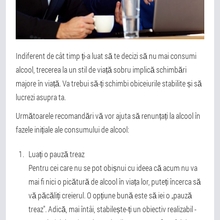
Indiferent de cât timp ți-a luat să te decizi să nu mai consumi
alcool, trecerea la un stil de viață sobru implică schimbări
majore în viață. Va trebui să-ți schimbi obiceiurile stabilite și să
lucrezi asupra ta.
Următoarele recomandări vă vor ajuta să renunțați la alcool în
fazele inițiale ale consumului de alcool:
Luați o pauză treaz
Pentru cei care nu se pot obișnui cu ideea că acum nu va
mai fi nici o picătură de alcool în viața lor, puteți încerca să
vă păcăliți creierul. O opțiune bună este să iei o „pauză
treaz". Adică, mai întâi, stabilește-ți un obiectiv realizabil -