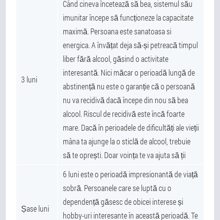
Când cineva încetează să bea, sistemul său
imunitar începe să funcționeze la capacitate
maximă. Persoana este sanatoasa si
energica. A învățat deja să-și petreacă timpul
liber fără alcool, găsind o activitate
interesantă. Nici măcar o perioadă lungă de
3 luni
abstinență nu este o garanție că o persoană
nu va recidivă dacă începe din nou să bea
alcool. Riscul de recidivă este încă foarte
mare. Dacă în perioadele de dificultăți ale vieții
mâna ta ajunge la o sticlă de alcool, trebuie
să te oprești. Doar voința te va ajuta să ții
6 luni este o perioadă impresionantă de viață
sobră. Persoanele care se luptă cu o
dependență găsesc de obicei interese și
Șase luni
hobby-uri interesante în această perioadă. Te