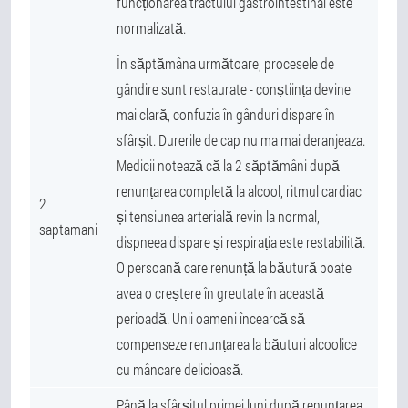
funcționarea tractului gastrointestinal este
normalizată.
În săptămâna următoare, procesele de
gândire sunt restaurate - conștiința devine
mai clară, confuzia în gânduri dispare în
sfârșit. Durerile de cap nu ma mai deranjeaza.
Medicii notează că la 2 săptămâni după
renunțarea completă la alcool, ritmul cardiac
2
și tensiunea arterială revin la normal,
saptamani
dispneea dispare și respirația este restabilită.
O persoană care renunță la băutură poate
avea o creștere în greutate în această
perioadă. Unii oameni încearcă să
compenseze renunțarea la băuturi alcoolice
cu mâncare delicioasă.
Până la sfârșitul primei luni după renunțarea