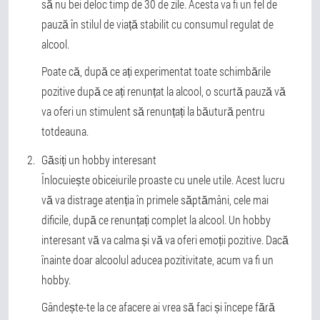
să nu bei deloc timp de 30 de zile. Acesta va fi un fel de
pauză în stilul de viață stabilit cu consumul regulat de
alcool.
Poate că, după ce ați experimentat toate schimbările
pozitive după ce ați renunțat la alcool, o scurtă pauză vă
va oferi un stimulent să renunțați la băutură pentru
totdeauna.
Găsiți un hobby interesant
Înlocuiește obiceiurile proaste cu unele utile. Acest lucru
vă va distrage atenția în primele săptămâni, cele mai
dificile, după ce renunțați complet la alcool. Un hobby
interesant vă va calma și vă va oferi emoții pozitive. Dacă
înainte doar alcoolul aducea pozitivitate, acum va fi un
hobby.
Gândește-te la ce afacere ai vrea să faci și începe fără