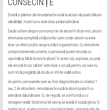
CONSECINȚE
Există o părere că renunțarea bruscă la alcool vă poate dăuna
sănătății. Acest lucru este doar parțial adevărat.
Dacă vorbim despre consumul rar de alcool în doze mici, atunci
eliminarea completă a băuturilor care conțin alcool va avea
doar un efect pozitiv asupra stării organismului. Cu atitudinile
comportamentale corecte, o persoană poate renunța cu
ușurință și fără durere la alcool. În acest caz, expresia „nu poți
să renunți brusc să bei" este doar o scuză pentru cei care nu
sunt încă pregătiți să ducă un stil de viață sobru.
Iar pentru persoanele care au fost diagnosticate cu stadiul 1
sau 2 de alcoolism, renunțarea bruscă la alcool poate fi cu
adevărat dăunătoare. Ei, de regulă, se confruntă cu o
retragere reală. Sindromul de sevraj se arată în toată gloria. În
stadiul acut, poate provoca convulsii și leșin, care este plin de