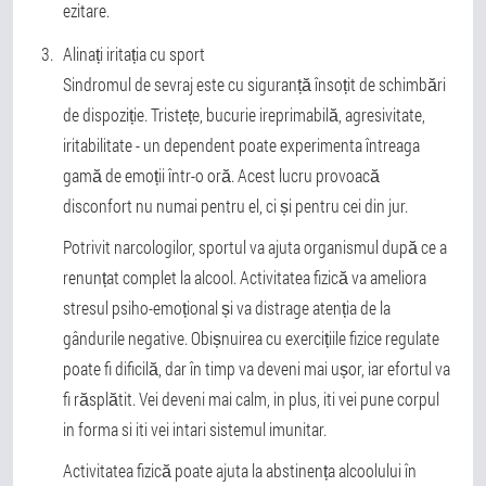
ezitare.
Alinați iritația cu sport
Sindromul de sevraj este cu siguranță însoțit de schimbări
de dispoziție. Tristețe, bucurie ireprimabilă, agresivitate,
iritabilitate - un dependent poate experimenta întreaga
gamă de emoții într-o oră. Acest lucru provoacă
disconfort nu numai pentru el, ci și pentru cei din jur.
Potrivit narcologilor, sportul va ajuta organismul după ce a
renunțat complet la alcool. Activitatea fizică va ameliora
stresul psiho-emoțional și va distrage atenția de la
gândurile negative. Obișnuirea cu exercițiile fizice regulate
poate fi dificilă, dar în timp va deveni mai ușor, iar efortul va
fi răsplătit. Vei deveni mai calm, in plus, iti vei pune corpul
in forma si iti vei intari sistemul imunitar.
Activitatea fizică poate ajuta la abstinența alcoolului în