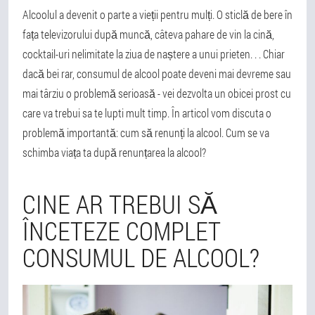
Alcoolul a devenit o parte a vieții pentru mulți. O sticlă de bere în
fața televizorului după muncă, câteva pahare de vin la cină,
cocktail-uri nelimitate la ziua de naștere a unui prieten. . . Chiar
dacă bei rar, consumul de alcool poate deveni mai devreme sau
mai târziu o problemă serioasă - vei dezvolta un obicei prost cu
care va trebui sa te lupti mult timp. În articol vom discuta o
problemă importantă: cum să renunți la alcool. Cum se va
schimba viața ta după renunțarea la alcool?
CINE AR TREBUI SĂ
ÎNCETEZE COMPLET
CONSUMUL DE ALCOOL?