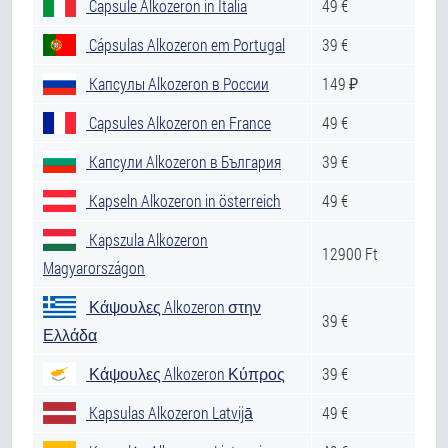
Capsule Alkozeron in Italia
49 €
Cápsulas Alkozeron em Portugal
39 €
Капсулы Alkozeron в России
149 ₽
Capsules Alkozeron en France
49 €
Капсули Alkozeron в България
39 €
Kapseln Alkozeron in österreich
49 €
Kapszula Alkozeron
12900 Ft
Magyarországon
Κάψουλες Alkozeron στην
39 €
Ελλάδα
Κάψουλες Alkozeron Κύπρος
39 €
Kapsulas Alkozeron Latvijā
49 €