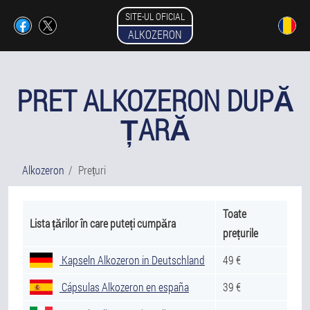
SITE-UL OFICIAL
ALKOZERON
PRET ALKOZERON DUPĂ
ȚARĂ
Alkozeron
Prețuri
Toate
Lista țărilor în care puteți cumpăra
prețurile
Kapseln Alkozeron in Deutschland
49 €
Cápsulas Alkozeron en españa
39 €