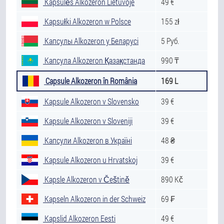
Kapsulės Alkozeron Lietuvoje
49 €
Kapsułki Alkozeron w Polsce
155 zł
Капсулы Alkozeron у Беларусі
5 Руб.
Капсула Alkozeron Қазақстанда
990 ₸
Capsule Alkozeron în România
169 L
Kapsule Alkozeron v Slovensko
39 €
Kapsule Alkozeron v Sloveniji
39 €
Капсули Alkozeron в Україні
48 ₴
Kapsule Alkozeron u Hrvatskoj
39 €
Kapsle Alkozeron v Češtině
890 Kč
Kapseln Alkozeron in der Schweiz
69 ₣
Kapslid Alkozeron Eesti
49 €